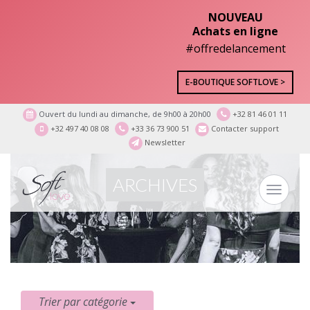
NOUVEAU
Achats en ligne
#offredelancement
E-BOUTIQUE SOFTLOVE >
Ouvert du lundi au dimanche, de 9h00 à 20h00
+32 81 46 01 11
+32 497 40 08 08
+33 36 73 900 51
Contacter support
Newsletter
ARCHIVES
Toggle
navigat
Trier par catégorie