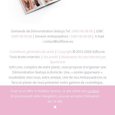
Demande de Démonstration Sextoys Tel :
0497/40 08 08
| GSM :
0497/40 08 08
| Devenir Ambassadrice :
0497/40 08 08
| E-mail
: contact@softlove.eu
Conditions générales de vente
|
Copyright
© 2015-2026 SoftLove.
Tous droits reservés. |
Vie privée
|
Réalisation du site Internet par
Synchrone
Soft Love, complice de votre plaisir, vous propose d'organiser une
Démonstration Sextoys à domicile. Une, « soirée upperware »,
inoubliable chez vous, entre ami(e)s. Une de nos Ambassadrices se
fera un plaisir de vous présenter notre gamme de cosmétique,
sextoys, lingerie,... pour vous faire passer une soirée exceptionnelle.
Pour vous offrir le meilleur service, ce site utilise des
cookies
.
L'équipe de Soft Love est constamment à la recherche de nouveaux
En poursuivant votre navigation, vous en acceptez l’utilisation
produits de qualité toujours plus ludiques et stimulants.
sur ce site.
L'épanouissement de la femme et du couple à travers le plaisir n'est
plus un mythe ! Invitez vos ami(e)s et offrez-leur une Démonstration
Sextoys tout en profitant de cadeaux.