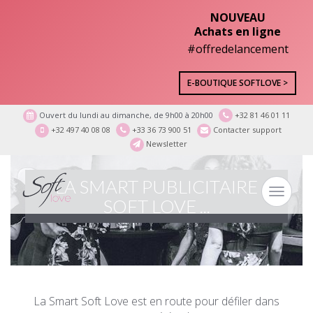
NOUVEAU
Achats en ligne
#offredelancement
E-BOUTIQUE SOFTLOVE >
Ouvert du lundi au dimanche, de 9h00 à 20h00
+32 81 46 01 11
+32 497 40 08 08
+33 36 73 900 51
Contacter support
Newsletter
LA SMART PUBLICITAIRE
Toggle
SOFT LOVE ...
navigat
La Smart Soft Love est en route pour défiler dans