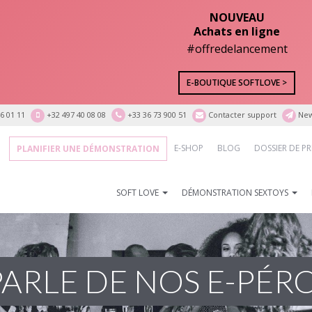
NOUVEAU
Achats en ligne
#offredelancement
E-BOUTIQUE SOFTLOVE >
6 01 11
+32 497 40 08 08
+33 36 73 900 51
Contacter support
New
E-SHOP
BLOG
DOSSIER DE PR
PLANIFIER UNE DÉMONSTRATION
SOFT LOVE
DÉMONSTRATION SEXTOYS
PARLE DE NOS E-PÉR