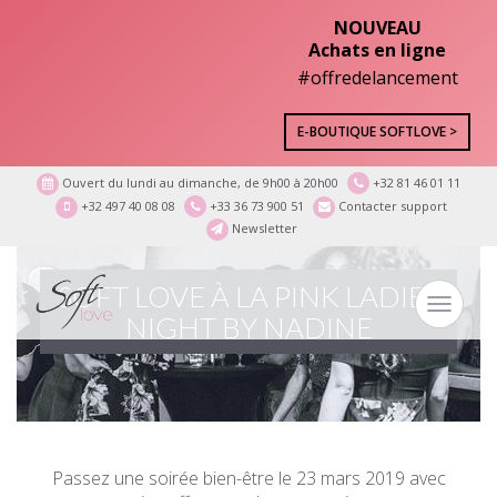
NOUVEAU
Achats en ligne
#offredelancement
E-BOUTIQUE SOFTLOVE >
Ouvert du lundi au dimanche, de 9h00 à 20h00
+32 81 46 01 11
+32 497 40 08 08
+33 36 73 900 51
Contacter support
Newsletter
SOFT LOVE À LA PINK LADIES
Toggle
NIGHT BY NADINE
navigat
Passez une soirée bien-être le 23 mars 2019 avec