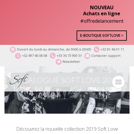
NOUVEAU
Achats en ligne
#offredelancement
E-BOUTIQUE SOFTLOVE >
Ouvert du lundi au dimanche, de 9h00 à 20h00
+32 81 46 01 11
+32 497 40 08 08
+33 36 73 900 51
Contacter support
Newsletter
CATALOGUE SOFT LOVE 2019
Toggle
navigat
Découvrez la nouvelle collection 2019 Soft Love