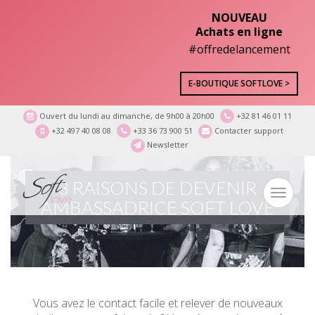
NOUVEAU
Achats en ligne
#offredelancement
E-BOUTIQUE SOFTLOVE >
Ouvert du lundi au dimanche, de 9h00 à 20h00
+32 81 46 01 11
+32 497 40 08 08
+33 36 73 900 51
Contacter support
Newsletter
3 RAISONS DE DEVENIR
Toggle
AMBASSADRICE SOFT LOVE
navigat
Vous avez le contact facile et relever de nouveaux