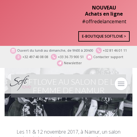
NOUVEAU
Achats en ligne
#offredelancement
E-BOUTIQUE SOFTLOVE >
Ouvert du lundi au dimanche, de 9h00 à 20h00
+32 81 46 01 11
+32 497 40 08 08
+33 36 73 900 51
Contacter support
Newsletter
SOFTLOVE AU SALON DE LA
Toggle
FEMME DE NAMUR
navigat
Les 11 & 12 novembre 2017, à Namur, un salon