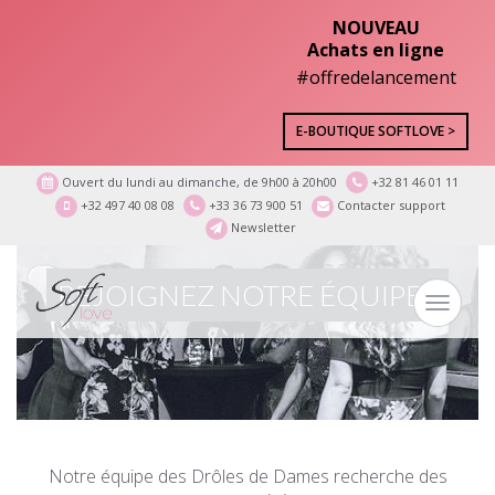
NOUVEAU
Achats en ligne
#offredelancement
E-BOUTIQUE SOFTLOVE >
Ouvert du lundi au dimanche, de 9h00 à 20h00
+32 81 46 01 11
+32 497 40 08 08
+33 36 73 900 51
Contacter support
Newsletter
REJOIGNEZ NOTRE ÉQUIPE !
Toggle
navigat
Notre équipe des Drôles de Dames recherche des