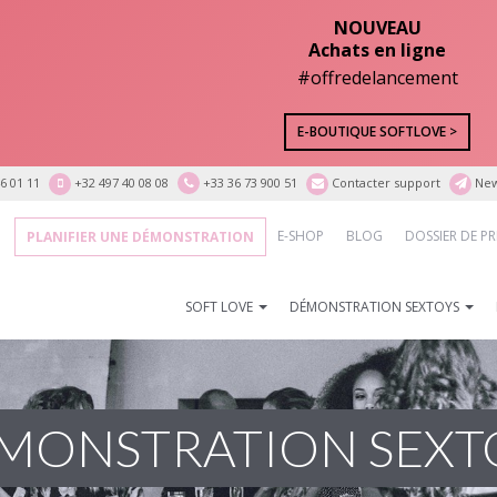
NOUVEAU
Achats en ligne
#offredelancement
E-BOUTIQUE SOFTLOVE >
6 01 11
+32 497 40 08 08
+33 36 73 900 51
Contacter support
New
E-SHOP
BLOG
DOSSIER DE PR
PLANIFIER UNE DÉMONSTRATION
SOFT LOVE
DÉMONSTRATION SEXTOYS
MONSTRATION SEXT