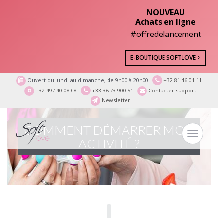
NOUVEAU
Achats en ligne
#offredelancement
E-BOUTIQUE SOFTLOVE >
Ouvert du lundi au dimanche, de 9h00 à 20h00
+32 81 46 01 11
+32 497 40 08 08
+33 36 73 900 51
Contacter support
Newsletter
COMMENT DÉMARRER MON
Toggle
ACTIVITÉ ?
navigat